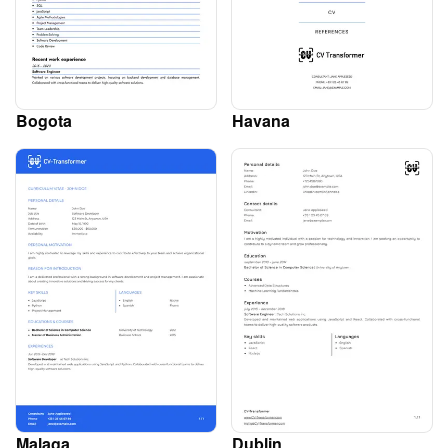
Bogota
Havana
Malaga
Dublin