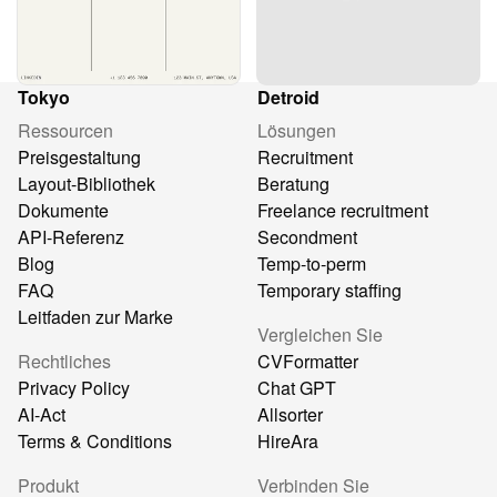
Tokyo
Detroid
Ressourcen
Lösungen
Preisgestaltung
Recruitment
Layout-Bibliothek
Beratung
Dokumente
Freelance recruitment
API-Referenz
Secondment
Blog
Temp-to-perm
FAQ
Temporary staffing
Leitfaden zur Marke
Vergleichen Sie
Rechtliches
CVFormatter
Privacy Policy
Chat GPT
AI-Act
Allsorter
Terms & Conditions
HireAra
Produkt
Verbinden Sie