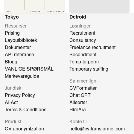
Tokyo
Detroid
Ressurser
Løsninger
Prising
Recruitment
Layoutbibliotek
Consultancy
Dokumenter
Freelance recruitment
API-referanse
Secondment
Blogg
Temp-to-perm
VANLIGE SPØRSMÅL
Temporary staffing
Merkevareguide
Sammenlign
Juridisk
CVFormatter
Privacy Policy
Chat GPT
AI-Act
Allsorter
Terms & Conditions
HireAra
Produkt
Koble til
CV anonymization
hello@cv-transformer.com