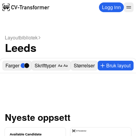
Logg inn
Layoutbibliotek
Leeds
Farger
Skrifttyper
Størrelser
Bruk layout
Aa
Aa
Nyeste oppsett