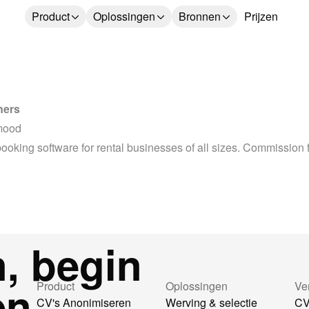
Product
Oplossingen
Bronnen
Prijzen
ners
mood
booking software for rental businesses of all sizes. Commission f
n, begin
en
Product
Oplossingen
Ve
CV's Anonimiseren
Werving & selectie
CV