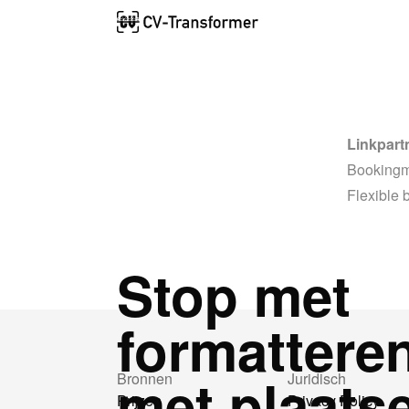
Linkpart
Booking
Flexible 
Stop met
formattere
met plaats
Bronnen
Juridisch
Prijzen
Privacy Policy