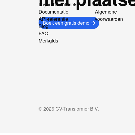
Layoutbibliotheek
AI-Act
Documentatie
Algemene
API-referentie
voorwaarden
Boek een gratis demo
Blog
FAQ
Merkgids
©
2026
CV-Transformer B.V.