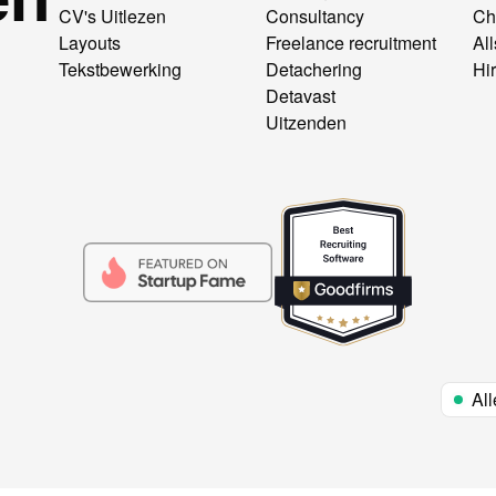
CV's Uitlezen
Consultancy
Ch
Layouts
Freelance recruitment
All
Tekstbewerking
Detachering
Hi
Detavast
Uitzenden
Al