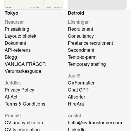
Tokyo
Detroid
Resurser
Lösningar
Prissättning
Recruitment
Layoutbibliotek
Consultancy
Dokument
Freelance recruitment
API-referens
Secondment
Blogg
Temp-to-perm
VANLIGA FRÅGOR
Temporary staffing
Varumärkesguide
Jämför
Juridisk
CVFormatter
Privacy Policy
Chat GPT
AI-Act
Allsorter
Terms & Conditions
HireAra
Produkt
Anslut
CV anonymization
hello@cv-transformer.com
CV Interpretation
LinkedIn