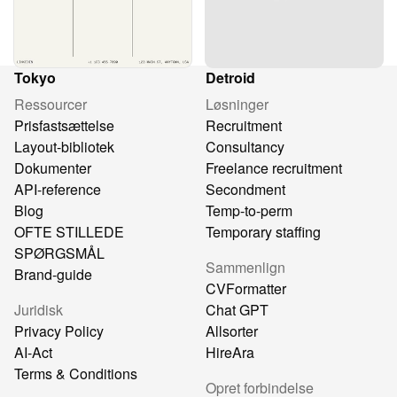
Tokyo
Detroid
Ressourcer
Løsninger
Prisfastsættelse
Recruitment
Layout-bibliotek
Consultancy
Dokumenter
Freelance recruitment
API-reference
Secondment
Blog
Temp-to-perm
OFTE STILLEDE
Temporary staffing
SPØRGSMÅL
Sammenlign
Brand-guide
CVFormatter
Juridisk
Chat GPT
Privacy Policy
Allsorter
AI-Act
HireAra
Terms & Conditions
Opret forbindelse