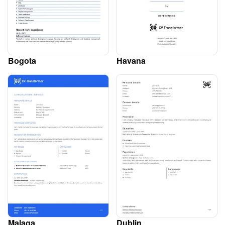
Bogota
Havana
Malaga
Dublin