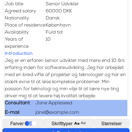
Job title
Senior Udvikler
Agreed salary
60000 DKK
Nationality
Dansk
Place of residence
København
Availability
Fuld tid
Years of 
10
experience
Introduction
Jeg er en erfaren senior udvikler med mere end 10 års 
erfaring inden for softwareudvikling. Jeg har arbejdet 
med en bred vifte af projekter og teknologier og har en 
stærk evne til at løse komplekse problemer. Min 
passion for teknologi og min vilje til at lære nye ting 
driver mig til at levere høj kvalitet arbejde.
Consultant
Jane Appleseed
E-mail
jane@example.com
Farver
Skrifttyper
Størrelser
Aa
Aa