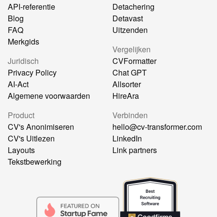
API-referentie
Detachering
Blog
Detavast
FAQ
Uitzenden
Merkgids
Vergelijken
Juridisch
CVFormatter
Privacy Policy
Chat GPT
AI-Act
Allsorter
Algemene voorwaarden
HireAra
Product
Verbinden
CV's Anonimiseren
hello@cv-transformer.com
CV's Uitlezen
LinkedIn
Layouts
Link partners
Tekstbewerking