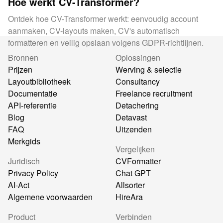
Hoe werkt CV-Transformer?
Ontdek hoe CV-Transformer werkt: eenvoudig account
aanmaken, CV-layouts maken, CV's automatisch
formatteren en veilig opslaan volgens GDPR-richtlijnen.
Bronnen
Oplossingen
Prijzen
Werving & selectie
Layoutbibliotheek
Consultancy
Documentatie
Freelance recruitment
API-referentie
Detachering
Blog
Detavast
FAQ
Uitzenden
Merkgids
Vergelijken
Juridisch
CVFormatter
Privacy Policy
Chat GPT
AI-Act
Allsorter
Algemene voorwaarden
HireAra
Product
Verbinden