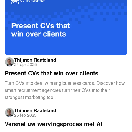
Thijmen Raateland
24 apr 2025
Present CVs that win over clients
Turn CVs into deal winning business cards. Discover how
smart recruitment agencies turn their CVs into their
strongest marketing tool.
Thijmen Raateland
25 feb 2025
Versnel uw wervingsproces met AI