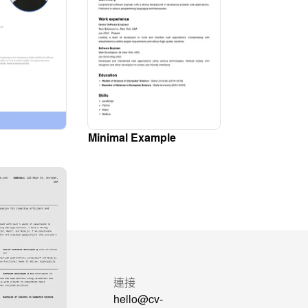
Minimal Example
較
連接
Formatter
hello@cv-