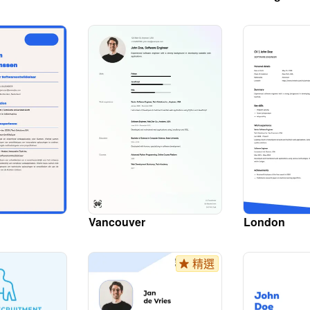
Vancouver
London
精選