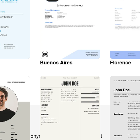
Buenos Aires
Florence
產品
解決方案
比
CV anonymization
Recruitment
CV