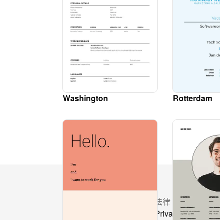
Washington
Rotterdam
資源
法律
定價
Privacy Policy