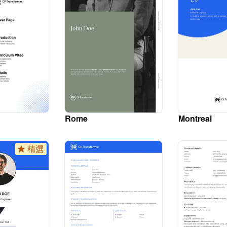
Rome
Montreal
精選