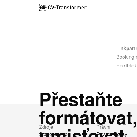
Linkpart
Booking
Flexible 
Přestaňte
formátovat
umisťovat
Zdroje
Právní
Stanovení cen
Privacy Policy