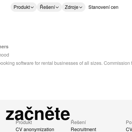
Produkt
Řešení
Zdroje
Stanovení cen
ners
mood
booking software for rental businesses of all sizes. Commission f
, začněte
Produkt
Řešení
Po
CV anonymization
Recruitment
CV