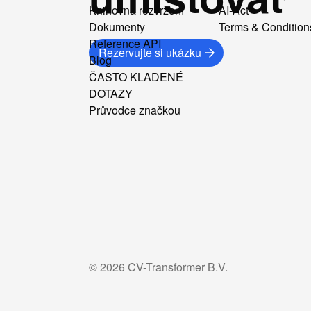
Knihovna rozvržení
AI-Act
Dokumenty
Terms & Condition
Reference API
Rezervujte si ukázku
Blog
ČASTO KLADENÉ
DOTAZY
Průvodce značkou
©
2026
CV-Transformer B.V.