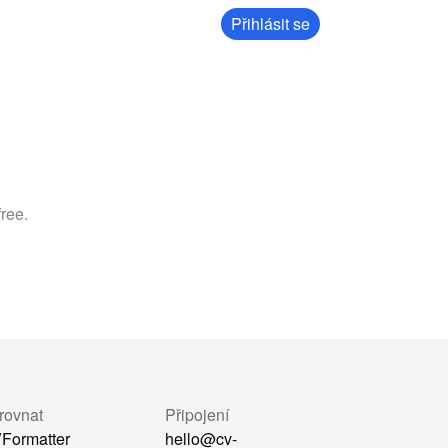
Přihlásit se
ree.
rovnat
Připojení
Formatter
hello@cv-