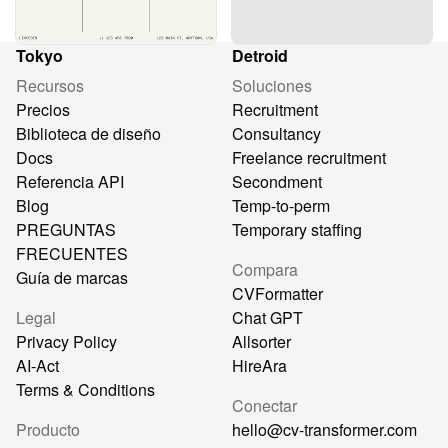
Tokyo
Detroid
Recursos
Soluciones
Precios
Recruitment
Biblioteca de diseño
Consultancy
Docs
Freelance recruitment
Referencia API
Secondment
Blog
Temp-to-perm
PREGUNTAS
Temporary staffing
FRECUENTES
Compara
Guía de marcas
CVFormatter
Legal
Chat GPT
Privacy Policy
Allsorter
AI-Act
HireAra
Terms & Conditions
Conectar
Producto
hello@cv-transformer.com