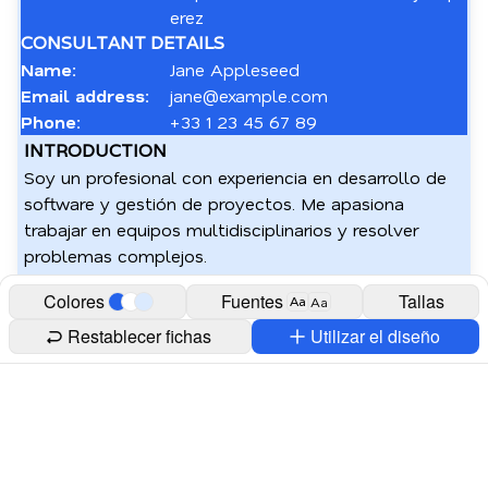
erez
CONSULTANT DETAILS
Name:
Jane Appleseed
Email address:
jane@example.com
Phone:
+33 1 23 45 67 89
INTRODUCTION
Soy un profesional con experiencia en desarrollo de 
software y gestión de proyectos. Me apasiona 
trabajar en equipos multidisciplinarios y resolver 
problemas complejos.
Colores
Fuentes
Tallas
Aa
Aa
Restablecer fichas
Utilizar el diseño