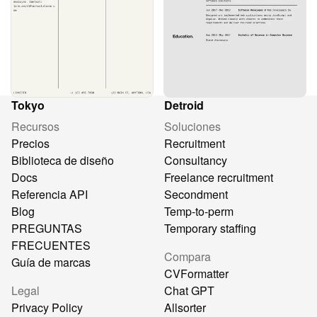
Tokyo
Detroid
Recursos
Soluciones
Precios
Recruitment
Biblioteca de diseño
Consultancy
Docs
Freelance recruitment
Referencia API
Secondment
Blog
Temp-to-perm
PREGUNTAS
Temporary staffing
FRECUENTES
Compara
Guía de marcas
CVFormatter
Legal
Chat GPT
Privacy Policy
Allsorter