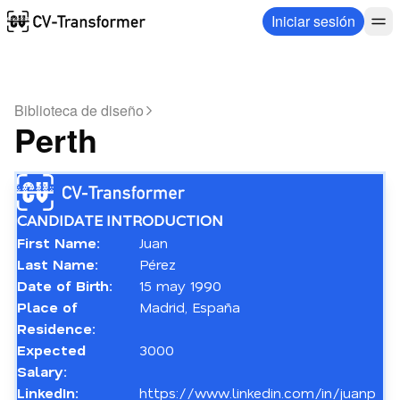
Iniciar sesión
Biblioteca de diseño
Perth
CANDIDATE INTRODUCTION
First Name:
Juan
Last Name:
Pérez
Date of Birth:
15 may 1990
Place of 
Madrid, España
Residence:
Expected 
3000
Salary:
LinkedIn:
https://www.linkedin.com/in/juanp