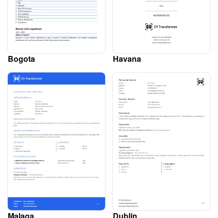
Bogota
Havana
Malaga
Dublin