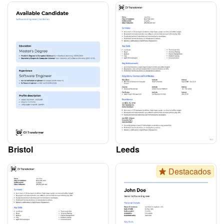
Bristol
Leeds
Destacados