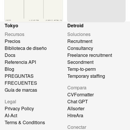
Tokyo
Detroid
Recursos
Soluciones
Precios
Recruitment
Biblioteca de diseño
Consultancy
Docs
Freelance recruitment
Referencia API
Secondment
Blog
Temp-to-perm
PREGUNTAS
Temporary staffing
FRECUENTES
Compara
Guía de marcas
CVFormatter
Legal
Chat GPT
Privacy Policy
Allsorter
AI-Act
HireAra
Terms & Conditions
Conectar