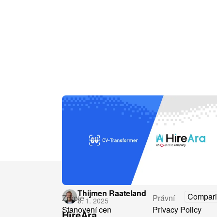
Thijmen Raateland
Compari
Zdroje
Právní
3. 1. 2025
Stanovení cen
Privacy Policy
HireAra