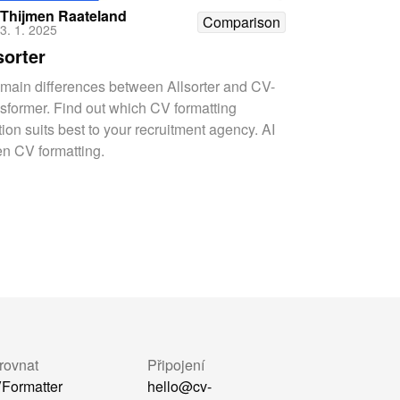
Thijmen Raateland
Comparison
3. 1. 2025
sorter
main differences between Allsorter and CV-
sformer. Find out which CV formatting
tion suits best to your recruitment agency. AI
en CV formatting.
rovnat
Připojení
Formatter
hello@cv-