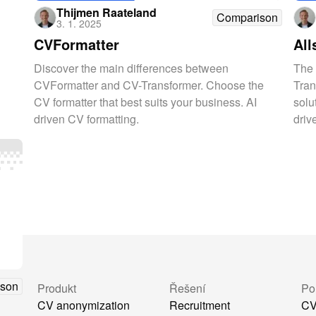
Thijmen Raateland
Comparison
3. 1. 2025
CVFormatter
All
Discover the main differences between
The 
CVFormatter and CV-Transformer. Choose the
Tran
CV formatter that best suits your business. AI
solu
driven CV formatting.
driv
son
Produkt
Řešení
Po
CV anonymization
Recruitment
CV