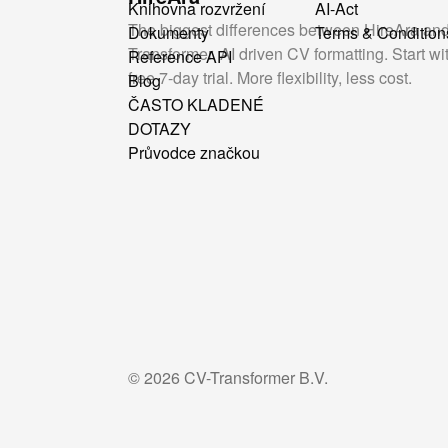
Knihovna rozvržení
AI-Act
The biggest differences between HireAra an
Dokumenty
Terms & Condition
Transformer. AI driven CV formatting. Start wi
Reference API
free 7-day trial. More flexibility, less cost.
Blog
ČASTO KLADENÉ
DOTAZY
Průvodce značkou
©
2026
CV-Transformer B.V.