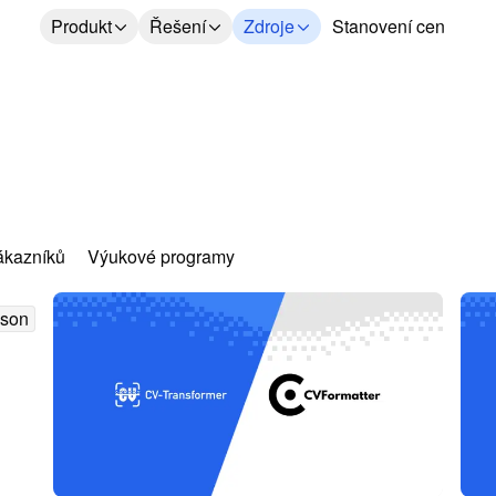
Produkt
Řešení
Zdroje
Stanovení cen
ákazníků
Výukové programy
son