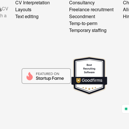
CV Interpretation
Consultancy
Ch
d CV
s
Layouts
Freelance recruitment
All
th a
Text editing
Secondment
Hi
Temp-to-perm
Temporary staffing