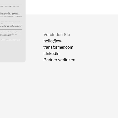
rgleichen Sie
Verbinden Sie
Formatter
hello@cv-
at GPT
transformer.com
sorter
LinkedIn
reAra
Partner verlinken