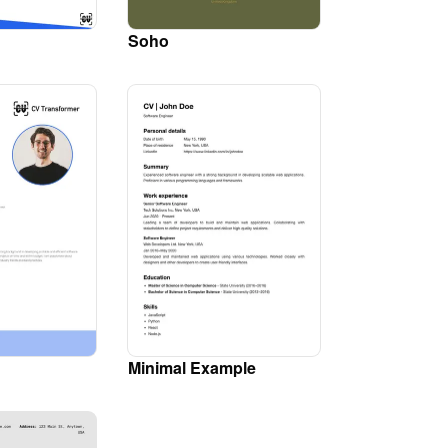
Soho
Minimal Example