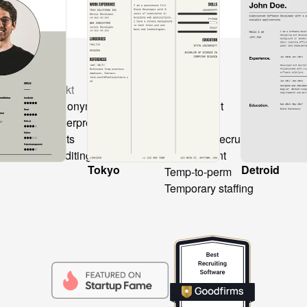
Produkt
Lösungen
Ve
CV anonymization
Recruitment
CV
CV Interpretation
Beratung
Ch
s
Layouts
Freelance recruitment
All
Text editing
Secondment
Hi
Tokyo
Detroid
Temp-to-perm
Temporary staffing