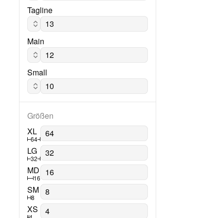
Tagline
Arial
Main
Arial
Small
Arial
Größen
XL
64
LG
32
MD
16
SM
8
XS
4