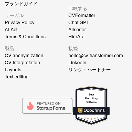
ブランドガイド
比較する
リーガル
CVFormatter
Privacy Policy
Chat GPT
AI-Act
Allsorter
Terms & Conditions
HireAra
製品
接続
CV anonymization
hello@cv-transformer.com
CV Interpretation
LinkedIn
Layouts
リンク・パートナー
Text editing