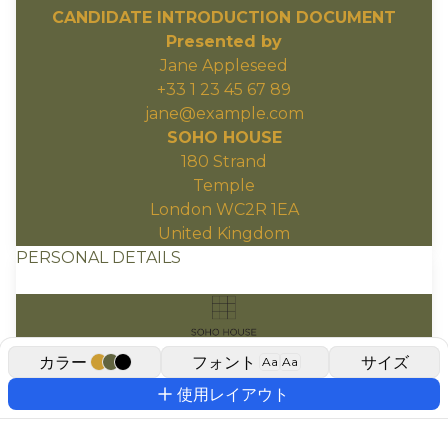
CANDIDATE INTRODUCTION DOCUMENT
Presented by
Jane Appleseed
+33 1 23 45 67 89
jane@example.com
SOHO HOUSE
180 Strand
Temple
London WC2R 1EA
United Kingdom
PERSONAL DETAILS
カラー
フォント
サイズ
Aa
Aa
使用レイアウト