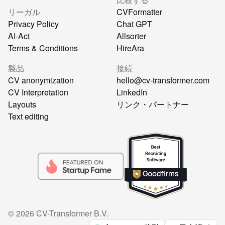
リーガル
CVFormatter
Privacy Policy
Chat GPT
AI-Act
Allsorter
Terms & Conditions
HireAra
製品
接続
CV anonymization
hello@cv-transformer.com
CV Interpretation
LinkedIn
Layouts
リンク・パートナー
Text editing
©
2026
CV-Transformer B.V.