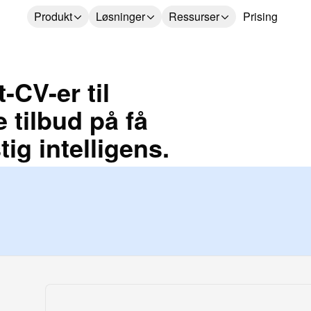
Produkt
Løsninger
Ressurser
Prising
-CV-er til
 tilbud på få
ig intelligens.