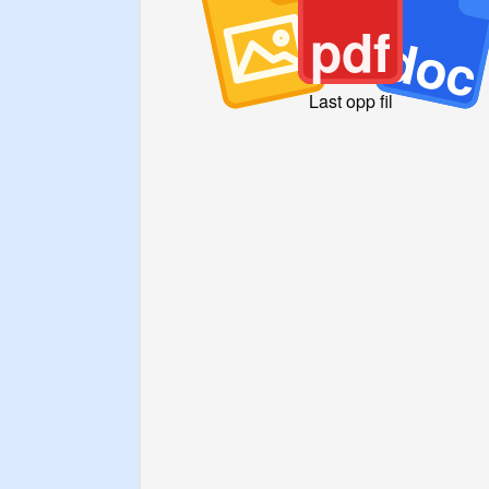
pdf
doc
Last opp fil