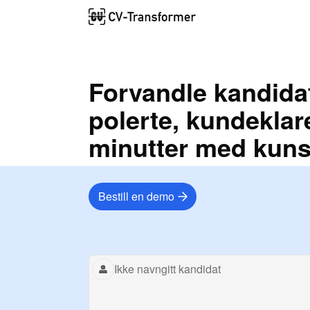
Forvandle kandidat
polerte, kundeklare
minutter med kunst
Bestill en demo
Prøv det selv
Replay-animasjon
Ikke navngitt kandidat