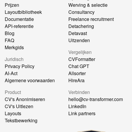
Prijzen
Werving & selectie
Layoutbibliotheek
Consultancy
Documentatie
Freelance recruitment
API-referentie
Detachering
Blog
Detavast
FAQ
Uitzenden
Merkgids
Vergelijken
Juridisch
CVFormatter
Privacy Policy
Chat GPT
AI-Act
Allsorter
Algemene voorwaarden
HireAra
Product
Verbinden
CV's Anonimiseren
hello@cv-transformer.com
CV's Uitlezen
LinkedIn
Layouts
Link partners
Tekstbewerking