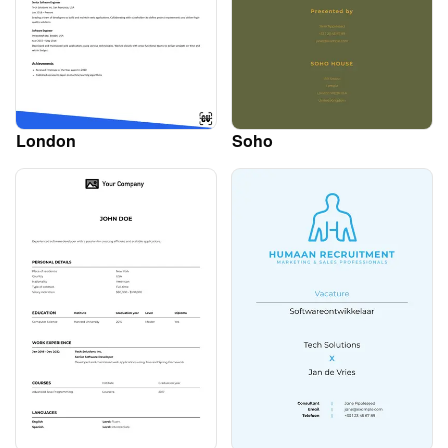
London
Soho