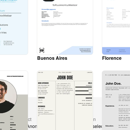
Buenos Aires
Florence
Product
Oplossingen
Ve
CV's Anonimiseren
Werving & selectie
CV