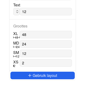
Text
Calibri regular
Groottes
XL
48
MD
24
SM
12
XS
2
Gebruik layout