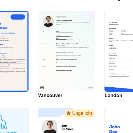
Vancouver
London
Uitgelicht