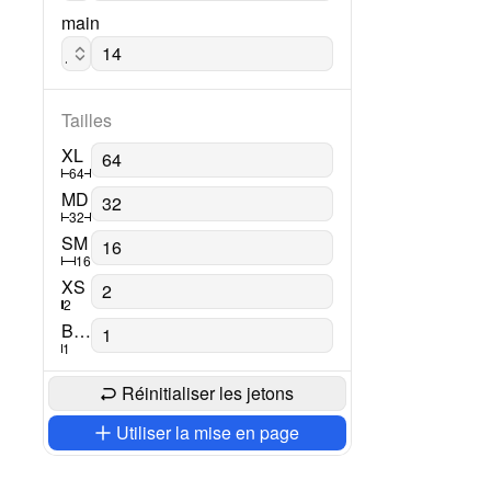
main
Jost
Tailles
XL
64
MD
32
SM
16
XS
2
Border
1
Réinitialiser les jetons
Utiliser la mise en page