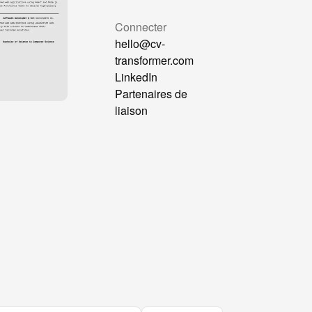
mparer
Connecter
Formatter
hello@cv-
at GPT
transformer.com
sorter
LinkedIn
reAra
Partenaires de
liaison