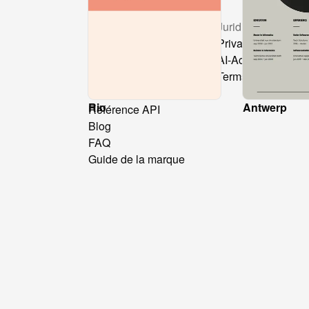
Ressources
Juridique
Tarification
Privacy Policy
Bibliothèque de mise
AI-Act
en page
Terms & Condition
Docs
Rio
Antwerp
Référence API
Blog
FAQ
Guide de la marque