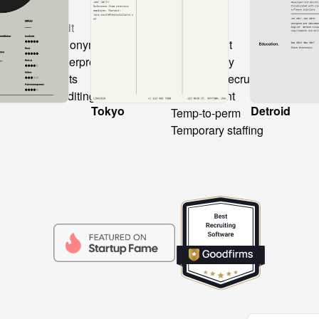
Produit
Solutions
Co
CV anonymization
Recruitment
CV
CV Interpretation
Consultancy
Ch
s
Layouts
Freelance recruitment
All
Text editing
Secondment
Hi
Tokyo
Detroid
Temp-to-perm
Temporary staffing