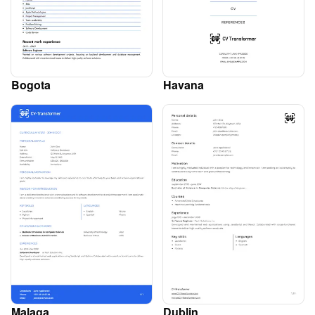
Bogota
Havana
Malaga
Dublin