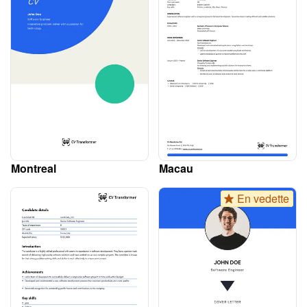
Montreal
Macau
En vedette