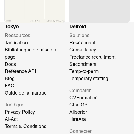
Tokyo
Detroid
Ressources
Solutions
Tarification
Recruitment
Bibliothèque de mise en
Consultancy
page
Freelance recruitment
Docs
Secondment
Référence API
Temp-to-perm
Blog
Temporary staffing
FAQ
Comparer
Guide de la marque
CVFormatter
Juridique
Chat GPT
Privacy Policy
Allsorter
AI-Act
HireAra
Terms & Conditions
Connecter