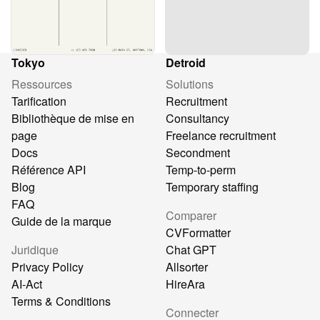
Tokyo
Detroid
Ressources
Solutions
Tarification
Recruitment
Bibliothèque de mise en
Consultancy
page
Freelance recruitment
Docs
Secondment
Référence API
Temp-to-perm
Blog
Temporary staffing
FAQ
Comparer
Guide de la marque
CVFormatter
Juridique
Chat GPT
Privacy Policy
Allsorter
AI-Act
HireAra
Terms & Conditions
Connecter