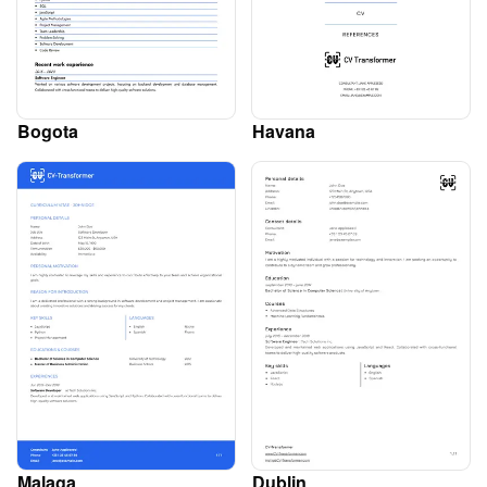
Bogota
Havana
Malaga
Dublin