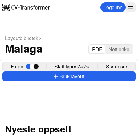
Logg inn
Layoutbibliotek
Malaga
PDF
Nettlenke
Farger
Skrifttyper
Størrelser
Aa
Aa
Bruk layout
Nyeste oppsett