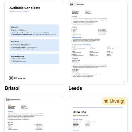
Bristol
Leeds
Utvalgt