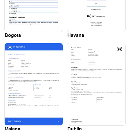
Bogota
Havana
Malaga
Dublin