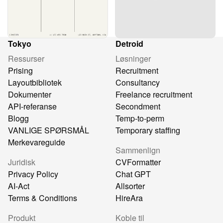
Tokyo
Detroid
Ressurser
Løsninger
Prising
Recruitment
Layoutbibliotek
Consultancy
Dokumenter
Freelance recruitment
API-referanse
Secondment
Blogg
Temp-to-perm
VANLIGE SPØRSMÅL
Temporary staffing
Merkevareguide
Sammenlign
Juridisk
CVFormatter
Privacy Policy
Chat GPT
AI-Act
Allsorter
Terms & Conditions
HireAra
Produkt
Koble til