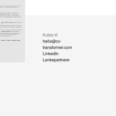
mmenlign
Koble til
Formatter
hello@cv-
at GPT
transformer.com
sorter
LinkedIn
reAra
Lenkepartnere