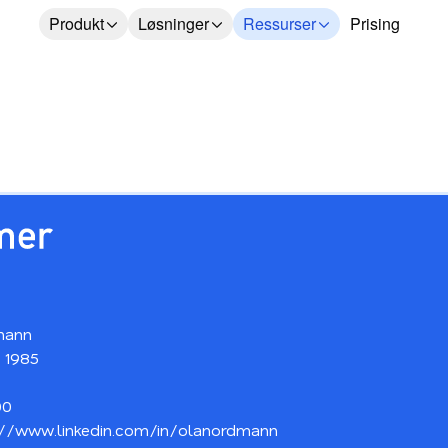
Produkt
Løsninger
Ressurser
Prising
mann
 1985
00
://www.linkedin.com/in/olanordmann