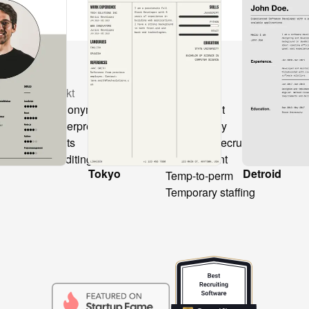
Produkt
Løsninger
Sa
CV anonymization
Recruitment
CV
CV Interpretation
Consultancy
Ch
s
Layouts
Freelance recruitment
All
Text editing
Secondment
Hi
Tokyo
Detroid
Temp-to-perm
Temporary staffing