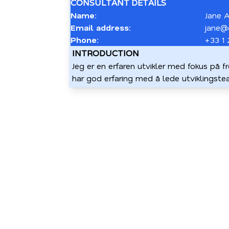
CONSULTANT DETAILS
Name:
Jane 
Email address:
jane@
Phone:
+33 1
INTRODUCTION
Jeg er en erfaren utvikler med fokus på f
har god erfaring med å lede utviklingste