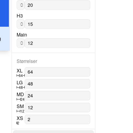
Varela
H3
Nata Sans
Main
 
Nata Sans
Størrelser
XL
64
LG
48
MD
24
SM
12
XS
2