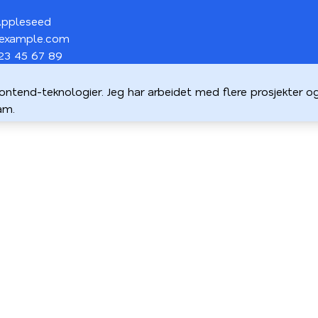
Appleseed
example.com
 23 45 67 89
rontend-teknologier. Jeg har arbeidet med flere prosjekter og
am.