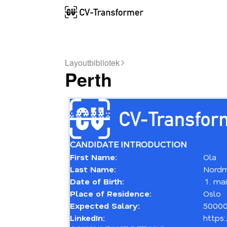
Layoutbibliotek
Perth
CANDIDATE INTRODUCTION
First Name:
Ola
Last Name:
Nord
Date of Birth:
mai
Place of Residence:
Oslo
Expected Salary:
5000
LinkedIn:
https