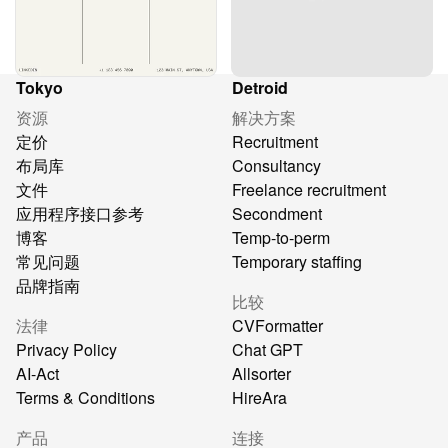
Tokyo
Detroid
资源
解决方案
定价
Recruitment
布局库
Consultancy
文件
Freelance recruitment
应用程序接口参考
Secondment
博客
Temp-to-perm
常见问题
Temporary staffing
品牌指南
比较
法律
CVFormatter
Privacy Policy
Chat GPT
AI-Act
Allsorter
Terms & Conditions
HireAra
产品
连接