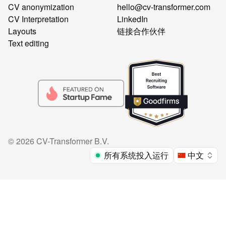
CV anonymization
hello@cv-transformer.com
CV Interpretation
LinkedIn
Layouts
链接合作伙伴
Text editing
©
2026
CV-Transformer B.V.
所有系统投入运行
中文