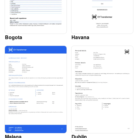
Bogota
Havana
Malaga
Dublin