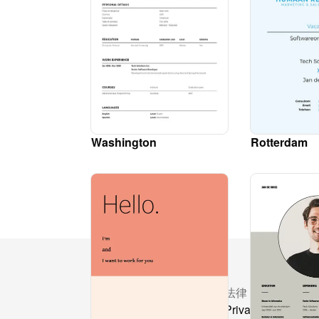
Washington
Rotterdam
资源
法律
定价
Privacy Policy