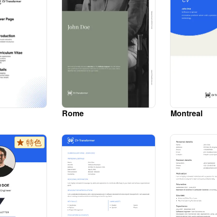
Rome
Montreal
特色