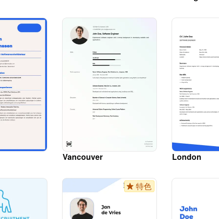
Vancouver
London
特色