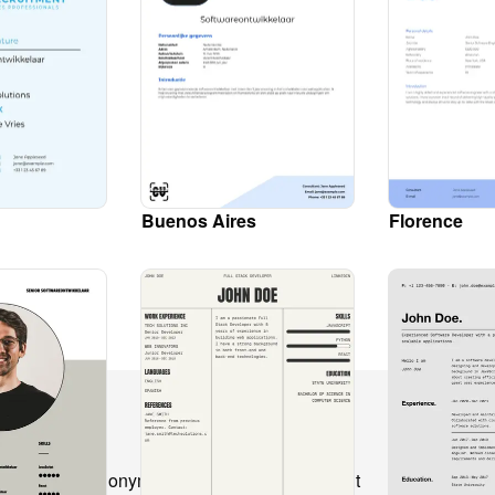
Buenos Aires
Florence
产品
解决方案
比
CV anonymization
Recruitment
CV