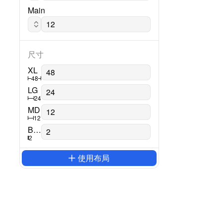
Main
Montserrat
尺寸
XL
48
LG
24
MD
12
Border
2
使用布局