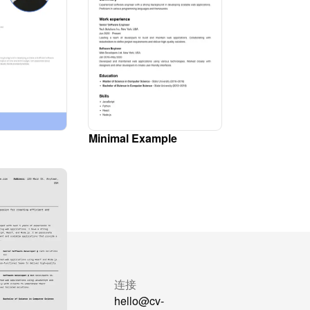
Minimal Example
较
连接
Formatter
hello@cv-