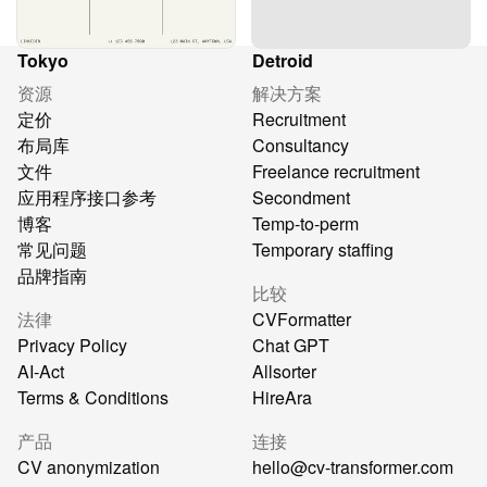
Tokyo
Detroid
资源
解决方案
定价
Recruitment
布局库
Consultancy
文件
Freelance recruitment
应用程序接口参考
Secondment
博客
Temp-to-perm
常见问题
Temporary staffing
品牌指南
比较
法律
CVFormatter
Privacy Policy
Chat GPT
AI-Act
Allsorter
Terms & Conditions
HireAra
产品
连接
CV anonymization
hello@cv-transformer.com