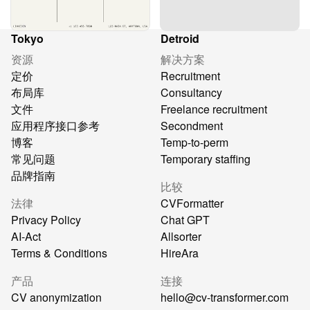
Tokyo
Detroid
资源
解决方案
定价
Recruitment
布局库
Consultancy
文件
Freelance recruitment
应用程序接口参考
Secondment
博客
Temp-to-perm
常见问题
Temporary staffing
品牌指南
比较
法律
CVFormatter
Privacy Policy
Chat GPT
AI-Act
Allsorter
Terms & Conditions
HireAra
产品
连接
CV anonymization
hello@cv-transformer.com