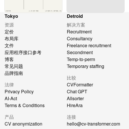
Tokyo
Detroid
资源
解决方案
定价
Recruitment
布局库
Consultancy
文件
Freelance recruitment
应用程序接口参考
Secondment
博客
Temp-to-perm
常见问题
Temporary staffing
品牌指南
比较
法律
CVFormatter
Privacy Policy
Chat GPT
AI-Act
Allsorter
Terms & Conditions
HireAra
产品
连接
CV anonymization
hello@cv-transformer.com